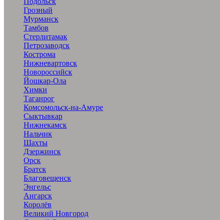
Подольск
Грозный
Мурманск
Тамбов
Стерлитамак
Петрозаводск
Кострома
Нижневартовск
Новороссийск
Йошкар-Ола
Химки
Таганрог
Комсомольск-на-Амуре
Сыктывкар
Нижнекамск
Нальчик
Шахты
Дзержинск
Орск
Братск
Благовещенск
Энгельс
Ангарск
Королёв
Великий Новгород