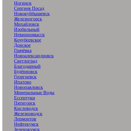
Ногинск
Сергиев Посад
Новокуйбышевск
Железногорск
Михайловск
Изобильный
Невинномысск
Кочубеевское
Донское
Грачёвка
Новоалександровск
Светлоград
Благодарный
Будённовск
Георгиевск
Ипатово
Новопавловск
Минеральные Воды
Ессентуки
Пятигорск
Кисловодск
Железноводск
Лермонтов
Нефтекумск
Зеленокумск