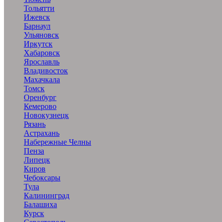
Тольятти
Ижевск
Барнаул
Ульяновск
Иркутск
Хабаровск
Ярославль
Владивосток
Махачкала
Томск
Оренбург
Кемерово
Новокузнецк
Рязань
Астрахань
Набережные Челны
Пенза
Липецк
Киров
Чебоксары
Тула
Калининград
Балашиха
Курск