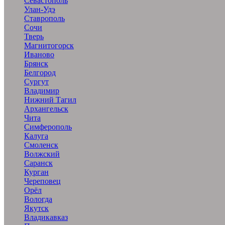
Севастополь
Улан-Удэ
Ставрополь
Сочи
Тверь
Магнитогорск
Иваново
Брянск
Белгород
Сургут
Владимир
Нижний Тагил
Архангельск
Чита
Симферополь
Калуга
Смоленск
Волжский
Саранск
Курган
Череповец
Орёл
Вологда
Якутск
Владикавказ