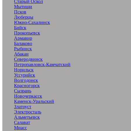
Старый Оскол
Мытищи
Псков
Люберцы
Южно-Сахалинск
Бийск
Прокопьевск
Армавир
Балаково
Рыбинск
Абакан
Северодвинск
Петропавловск-Камчатский
Норильск
Уссурийск
Волгодонск
Красногорск
Сызрань
Новочеркасск
Каменск-Уральский
Златоуст
Электросталь
Альметьевск
Салават
Миасс