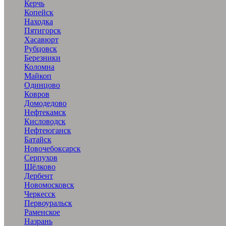
Керчь
Копейск
Находка
Пятигорск
Хасавюрт
Рубцовск
Березники
Коломна
Майкоп
Одинцово
Ковров
Домодедово
Нефтекамск
Кисловодск
Нефтеюганск
Батайск
Новочебоксарск
Серпухов
Щёлково
Дербент
Новомосковск
Черкесск
Первоуральск
Раменское
Назрань