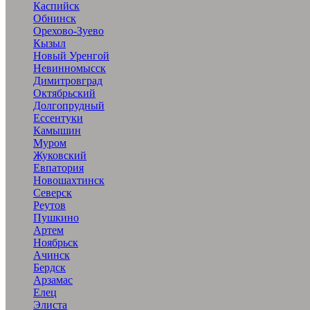
Каспийск
Обнинск
Орехово-Зуево
Кызыл
Новый Уренгой
Невинномысск
Димитровград
Октябрьский
Долгопрудный
Ессентуки
Камышин
Муром
Жуковский
Евпатория
Новошахтинск
Северск
Реутов
Пушкино
Артем
Ноябрьск
Ачинск
Бердск
Арзамас
Елец
Элиста