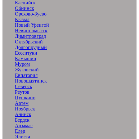
Каспийск
Обнинск
Орехово-Зуево
Кызыл
Новый Уренгой
Невинномысск
Димитровград
Октябрьский
Долгопрудный
Ессентуки
Камышин
Муром
Жуковский
Евпатория
Новошахтинск
Северск
Реутов
Пушкино
Артем
Ноябрьск
Ачинск
Бердск
Арзамас
Елец
Элиста