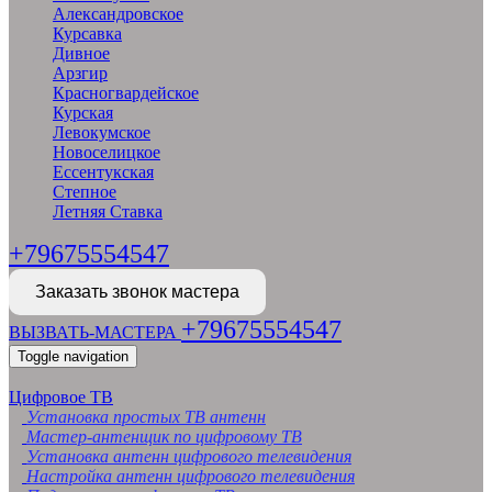
Александровское
Курсавка
Дивное
Арзгир
Красногвардейское
Курская
Левокумское
Новоселицкое
Ессентукская
Степное
Летняя Ставка
+79675554547
Заказать звонок мастера
+79675554547
ВЫЗВАТЬ-МАСТЕРА
Toggle navigation
Цифровое ТВ
Установка простых ТВ антенн
Мастер-антенщик по цифровому ТВ
Установка антенн цифрового телевидения
Настройка антенн цифрового телевидения