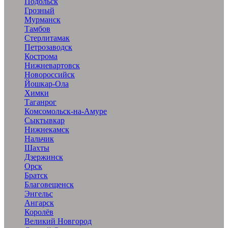
Подольск
Грозный
Мурманск
Тамбов
Стерлитамак
Петрозаводск
Кострома
Нижневартовск
Новороссийск
Йошкар-Ола
Химки
Таганрог
Комсомольск-на-Амуре
Сыктывкар
Нижнекамск
Нальчик
Шахты
Дзержинск
Орск
Братск
Благовещенск
Энгельс
Ангарск
Королёв
Великий Новгород