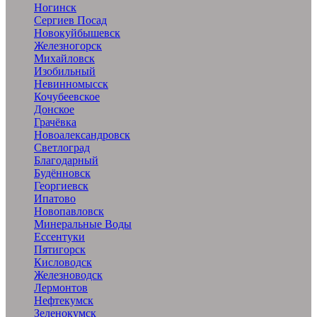
Ногинск
Сергиев Посад
Новокуйбышевск
Железногорск
Михайловск
Изобильный
Невинномысск
Кочубеевское
Донское
Грачёвка
Новоалександровск
Светлоград
Благодарный
Будённовск
Георгиевск
Ипатово
Новопавловск
Минеральные Воды
Ессентуки
Пятигорск
Кисловодск
Железноводск
Лермонтов
Нефтекумск
Зеленокумск