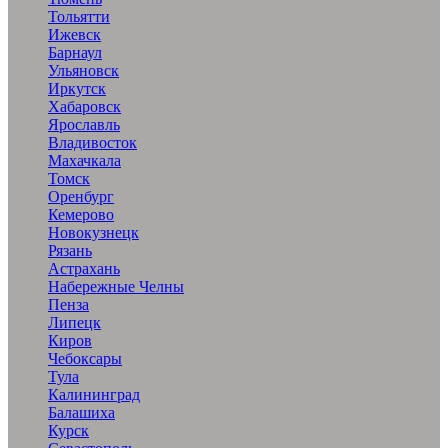
Тольятти
Ижевск
Барнаул
Ульяновск
Иркутск
Хабаровск
Ярославль
Владивосток
Махачкала
Томск
Оренбург
Кемерово
Новокузнецк
Рязань
Астрахань
Набережные Челны
Пенза
Липецк
Киров
Чебоксары
Тула
Калининград
Балашиха
Курск