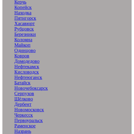
Керчь
Копейск
Находка
Пятигорск
Хасавюрт
Рубцовск
Березники
Коломна
Майкоп
Одинцово
Ковров
Домодедово
Нефтекамск
Кисловодск
Нефтеюганск
Батайск
Новочебоксарск
Серпухов
Щёлково
Дербент
Новомосковск
Черкесск
Первоуральск
Раменское
Назрань