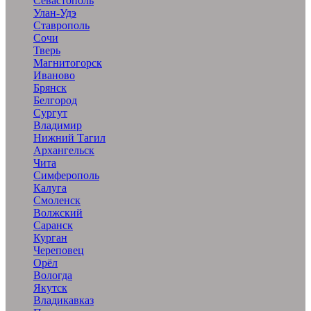
Севастополь
Улан-Удэ
Ставрополь
Сочи
Тверь
Магнитогорск
Иваново
Брянск
Белгород
Сургут
Владимир
Нижний Тагил
Архангельск
Чита
Симферополь
Калуга
Смоленск
Волжский
Саранск
Курган
Череповец
Орёл
Вологда
Якутск
Владикавказ