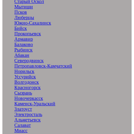
Старый Оскол
Мытищи
Псков
Люберцы
Южно-Сахалинск
Бийск
Прокопьевск
Армавир
Балаково
Рыбинск
Абакан
Северодвинск
Петропавловск-Камчатский
Норильск
Уссурийск
Волгодонск
Красногорск
Сызрань
Новочеркасск
Каменск-Уральский
Златоуст
Электросталь
Альметьевск
Салават
Миасс