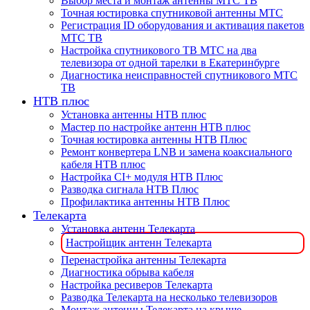
Выбор места и монтаж антенны МТС ТВ
Точная юстировка спутниковой антенны МТС
Регистрация ID оборудования и активация пакетов
МТС ТВ
Настройка спутникового ТВ МТС на два
телевизора от одной тарелки в Екатеринбурге
Диагностика неисправностей спутникового МТС
ТВ
НТВ плюс
Установка антенны НТВ плюс
Мастер по настройке антенн НТВ плюс
Точная юстировка антенны НТВ Плюс
Ремонт конвертера LNB и замена коаксиального
кабеля НТВ плюс
Настройка CI+ модуля НТВ Плюс
Разводка сигнала НТВ Плюс
Профилактика антенны НТВ Плюс
Телекарта
Установка антенн Телекарта
Настройщик антенн Телекарта
Перенастройка антенны Телекарта
Диагностика обрыва кабеля
Настройка ресиверов Телекарта
Разводка Телекарта на несколько телевизоров
Монтаж антенны Телекарта на крыше